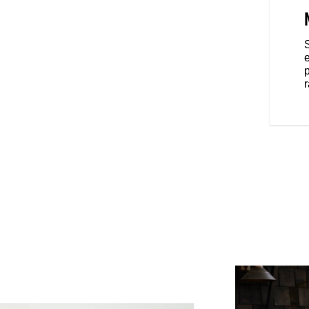
irmée, prenez place sur la selle
 sur les repose-pieds avancés,
guidon ape hanger et ouvrez la
e
p
r