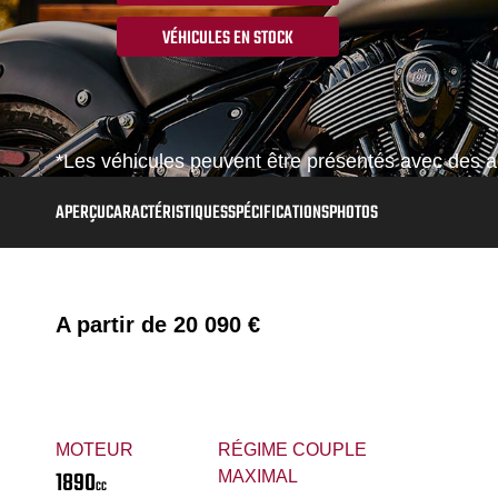
VÉHICULES EN STOCK
*Les véhicules peuvent être présentés avec des ac
APERÇU
CARACTÉRISTIQUES
SPÉCIFICATIONS
PHOTOS
A partir de
20 090 €
MOTEUR
RÉGIME COUPLE
1890
MAXIMAL
CC