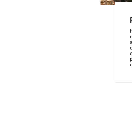
ur ? Adaptez le comportement de
rois modes de conduite (Tour,
périence sur mesure.
s