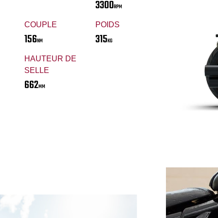
3300
RPM
COUPLE
POIDS
156
315
NM
KG
HAUTEUR DE
SELLE
662
MM