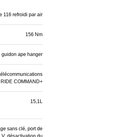
 116 refroidi par air
156 Nm
 guidon ape hanger
télécommunications
RIDE COMMAND+
15,1L
e sans clé, port de
V, désactivation du