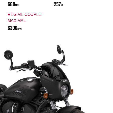
680
257
MM
KG
RÉGIME COUPLE
MAXIMAL
6300
RPM