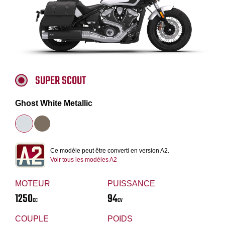
SUPER SCOUT
Ghost White Metallic
Ce modèle peut être converti en version A2.
Voir tous les modèles A2
MOTEUR
PUISSANCE
1250
94
CC
CV
COUPLE
POIDS