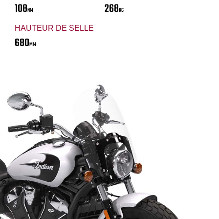
108
268
NM
KG
HAUTEUR DE SELLE
680
MM